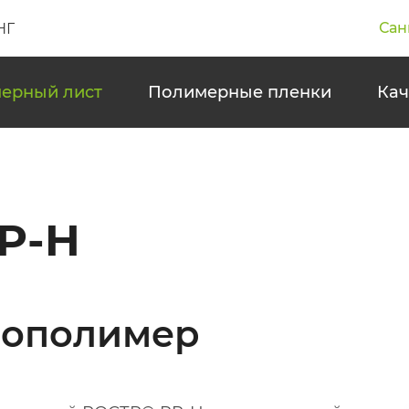
Сан
НГ
ерный лист
Полимерные пленки
Кач
P-H
мополимер