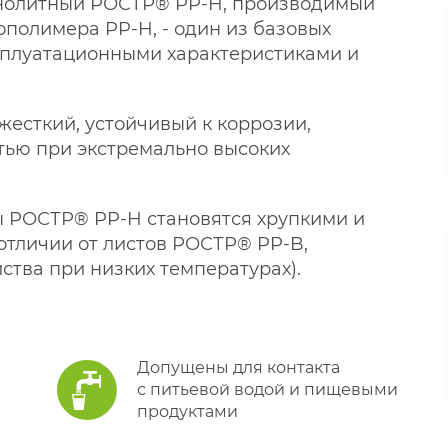
нолитный РОСТР® PP-H, производимый
полимера PP-H, - один из базовых
сплуатационными характеристиками и
есткий, устойчивый к коррозии,
тью при экстремально высоких
ы РОСТР® PP-H становятся хрупкими и
отличии от листов РОСТР® PP-B,
тва при низких температурах).
Допущены для контакта
с питьевой водой и пищевыми
продуктами