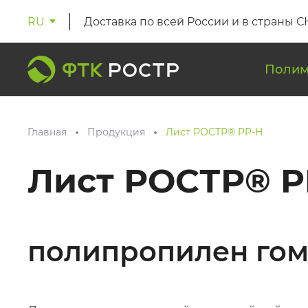
RU
Доставка по всей России и в страны С
Полим
Главная
Продукция
Лист РОСТР® PP-H
Лист РОСТР® P
полипропилен го