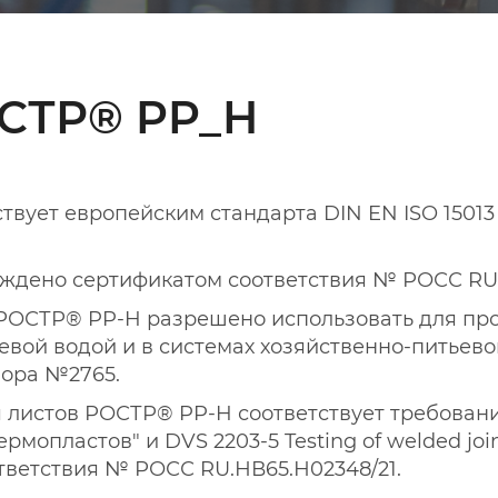
ОСТР® PP_H
ует европейским стандарта DIN EN ISO 15013 Pl
ждено сертификатом соответствия № РОСС RU.
РОСТР® PP-H разрешено использовать для про
евой водой и в системах хозяйственно-питьево
ора №2765.
 листов РОСТР® PP-H соответствует требовани
мопластов" и DVS 2203-5 Testing of welded joints
оответствия № РОСС RU.НВ65.Н02348/21.