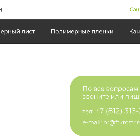
Сан
НГ
ерный лист
Полимерные пленки
Кач
По все вопросам
звоните или пиш
+7 (812) 313
тел:
e-mail: hr@ftkrostr.