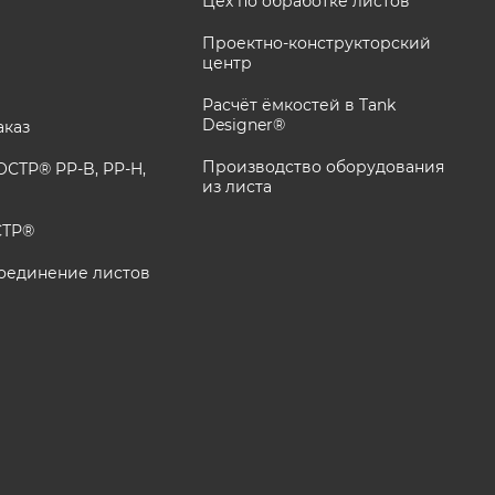
Цех по обработке листов
Проектно-конструкторский
центр
Расчёт ёмкостей в Tank
Designer®
аказ
Производство оборудования
СТР® PP-B, PP-H,
из листа
СТР®
оединение листов