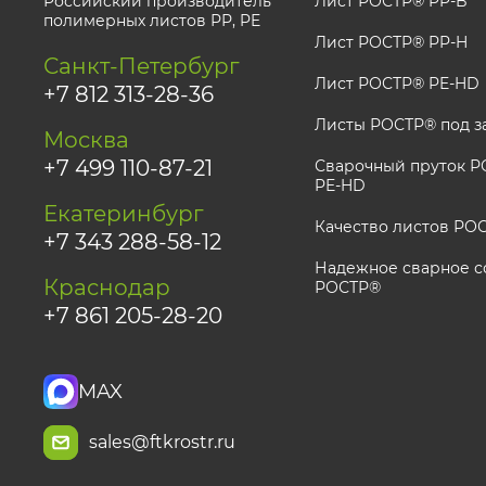
Российский производитель
Лист РОСТР® PP-B
полимерных листов РР, PE
Лист РОСТР® PP-H
Санкт-Петербург
Лист РОСТР® PE-HD
+7 812 313-28-36
Листы РОСТР® под з
Москва
+7 499 110-87-21
Сварочный пруток РО
PE-HD
Екатеринбург
Качество листов РО
+7 343 288-58-12
Надежное сварное с
Краснодар
РОСТР®
+7 861 205-28-20
MAX
sales@ftkrostr.ru