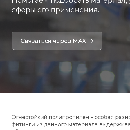
Помогаем подобрать материал, 
сферы его применения.
Связаться через MAX
Огнестойкий полипропилен – особая разн
фитинги из данного материала выдержива