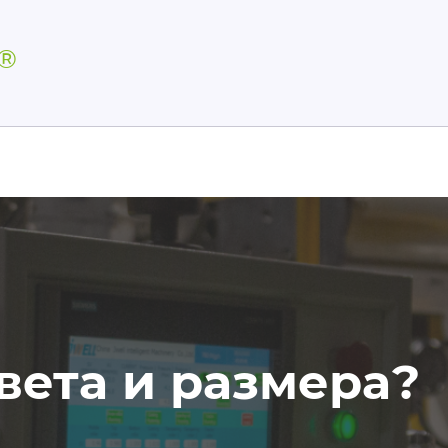
Р®
вета и размера?