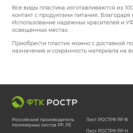
Все виды пластика изготавливаются из 10
контакт с продуктами питания. Благодаря
Использование надежных красителей и УФ
освещенных местах.
Приобрести пластик можно с доставкой по
назначения и сохранность материала на в
Российский производитель
Лист РОСТР® PP-B
полимерных листов РР, PE
Лист РОСТР® PP-H