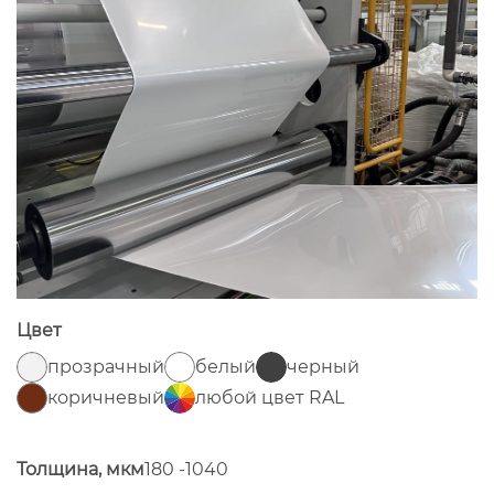
Цвет
прозрачный
белый
черный
коричневый
любой цвет RAL
Толщина, мкм
180 -1040