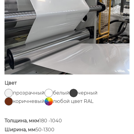
Цвет
прозрачный
белый
черный
коричневый
любой цвет RAL
Толщина, мкм
180 -1040
Ширина, мм
50-1300