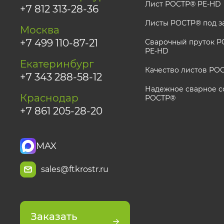
Лист РОСТР® PE-HD
+7 812 313-28-36
Листы РОСТР® под з
Москва
+7 499 110-87-21
Сварочный пруток РО
PE-HD
Екатеринбург
Качество листов РО
+7 343 288-58-12
Надежное сварное с
Краснодар
РОСТР®
+7 861 205-28-20
MAX
sales@ftkrostr.ru
Заказать