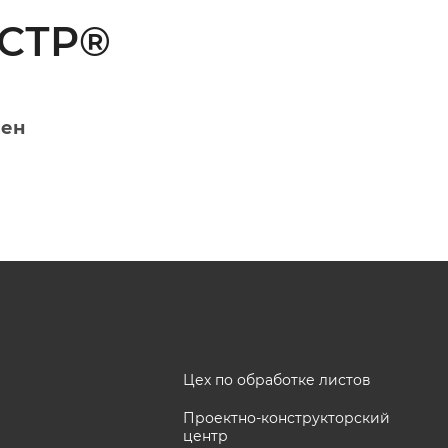
ОСТР®
лен
Цех по обработке листов
Проектно-конструкторский
центр