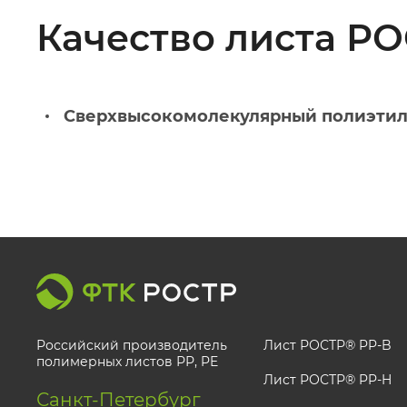
Качество листа Р
Сверхвысокомолекулярный полиэти
Российский производитель
Лист РОСТР® PP-B
полимерных листов РР, PE
Лист РОСТР® PP-H
Санкт-Петербург