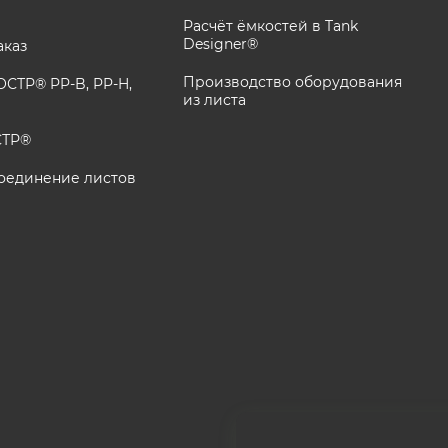
Расчёт ёмкостей в Tank
Designer®
аказ
Производство оборудования
СТР® PP-B, PP-H,
из листа
СТР®
оединение листов